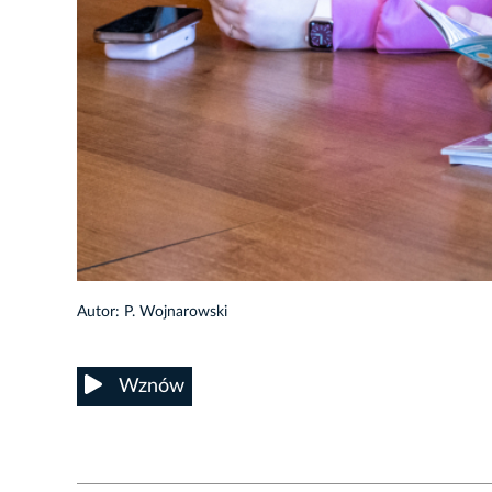
4/24
Autor: P. Wojnarowski
Wznów