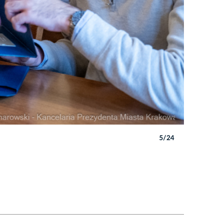
5/24
Autor: P. 