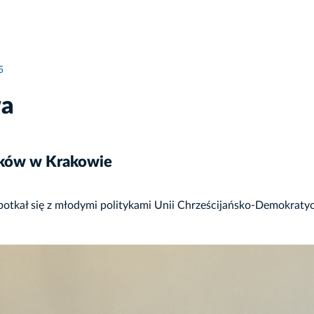
5
wa
yków w Krakowie
tkał się z młodymi politykami Unii Chrześcijańsko-Demokratyc