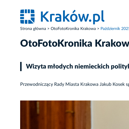
Strona główna
OtoFotoKronika Krakowa
Październik 202
OtoFotoKronika Krako
Wizyta młodych niemieckich polit
Przewodniczący Rady Miasta Krakowa Jakub Kosek spo
ZDJĘCIE