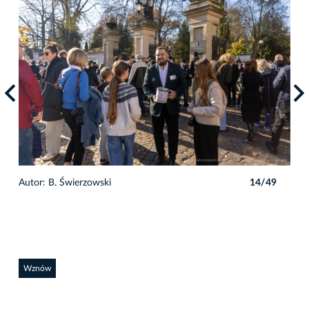
9
Autor: B. Świerzowski
14/49
Auto
Wznów