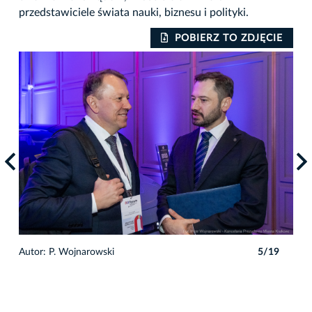
przedstawiciele świata nauki, biznesu i polityki.
IE
POBIERZ TO ZDJĘCIE
9
Autor: P. Wojnarowski
5/19
Auto