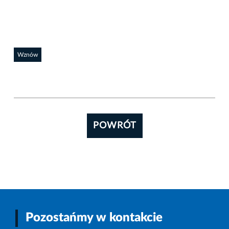
Wznów
POWRÓT
Pozostańmy w kontakcie