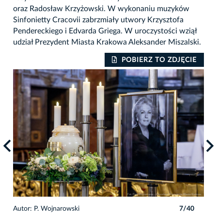
oraz Radosław Krzyżowski. W wykonaniu muzyków
Sinfonietty Cracovii zabrzmiały utwory Krzysztofa
Pendereckiego i Edvarda Griega. W uroczystości wziął
udział Prezydent Miasta Krakowa Aleksander Miszalski.
IE
POBIERZ TO ZDJĘCIE
0
Autor: P. Wojnarowski
7/40
Auto