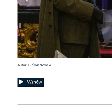
10/21
Autor: B. Świerzowski
Wznów