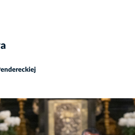
wa
Pendereckiej