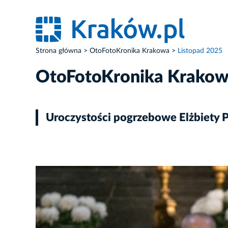
Strona główna
OtoFotoKronika Krakowa
Listopad 2025
OtoFotoKronika Krako
Uroczystości pogrzebowe Elżbiety 
ZDJĘCIE