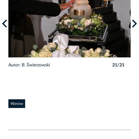
Auto
1
Autor: B. Świerzowski
21/21
Wznów