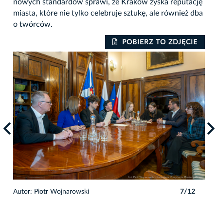
nowych standardów sprawi, że Kraków zyska reputację
miasta, które nie tylko celebruje sztukę, ale również dba
o twórców.
IE
POBIERZ TO ZDJĘCIE
2
Autor: Piotr Wojnarowski
7/12
Auto