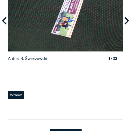
Autor: B. Świerzowski
1/33
Auto
Wznów