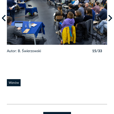
3
Autor: B. Świerzowski
15/33
Auto
Wznów