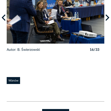
3
Autor: B. Świerzowski
16/33
Auto
Wznów