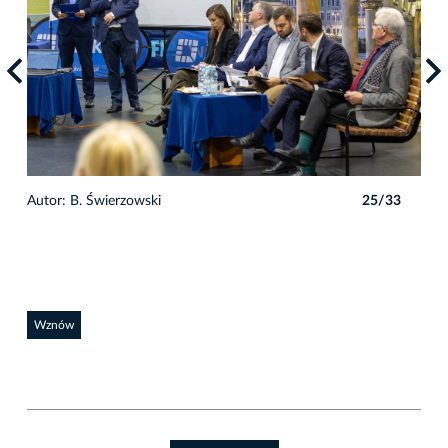
3
Autor: B. Świerzowski
25/33
Auto
Wznów