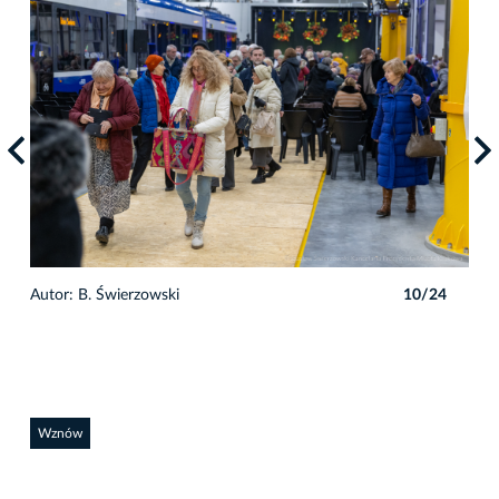
4
Autor: B. Świerzowski
10/24
Auto
Wznów