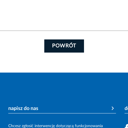
POWRÓT
napisz do nas
d
Chcesz zgłosić interwencję dotyczącą funkcjonowania