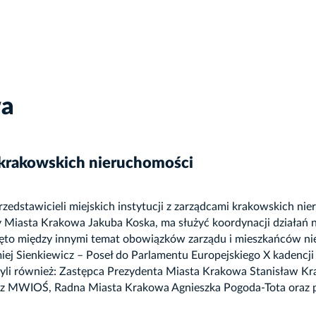
wa
 krakowskich nieruchomości
dstawicieli miejskich instytucji z zarządcami krakowskich ni
Miasta Krakowa Jakuba Koska, ma służyć koordynacji działań na
jęto między innymi temat obowiązków zarządu i mieszkańców nie
miej Sienkiewicz – Poseł do Parlamentu Europejskiego X kadenc
i również: Zastępca Prezydenta Miasta Krakowa Stanisław Krac
 z MWIOŚ, Radna Miasta Krakowa Agnieszka Pogoda-Tota oraz p