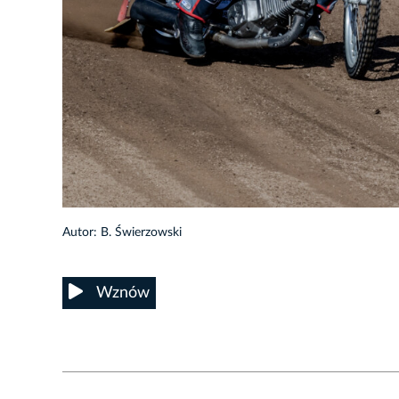
7/45
Autor: B. Świerzowski
Wznów