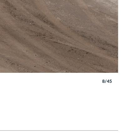
8/45
Autor: B. 