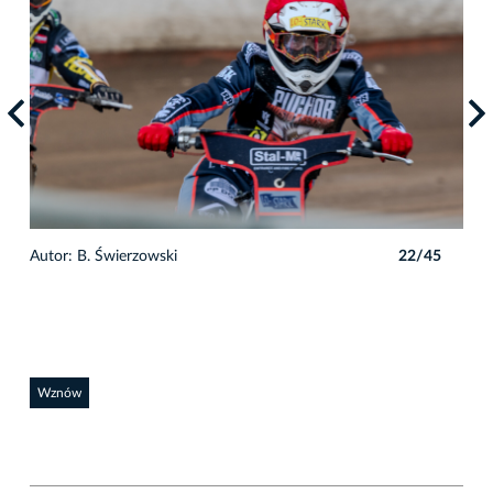
5
Autor: B. Świerzowski
22/45
Auto
Wznów