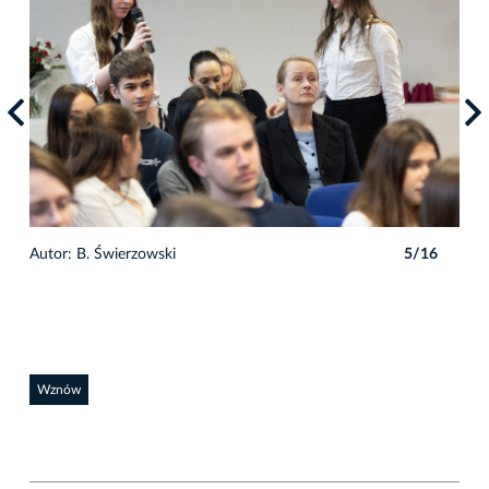
6
Autor: B. Świerzowski
5/16
Auto
Wznów