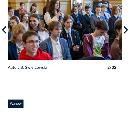
2
Autor: B. Świerzowski
2/32
Auto
Wznów