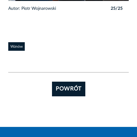
5
Autor: Piotr Wojnarowski
25/25
Auto
Wznów
POWRÓT