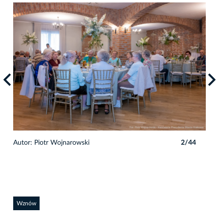
4
Autor: Piotr Wojnarowski
2/44
Auto
Wznów