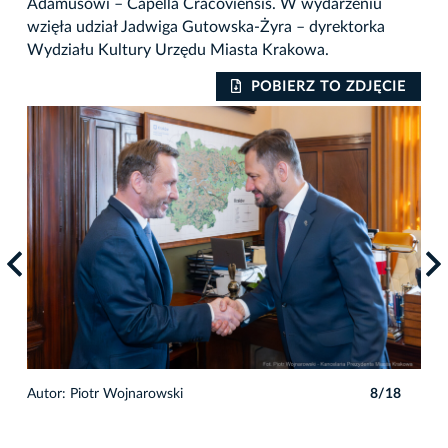
Adamusowi – Capella Cracoviensis. W wydarzeniu
wzięła udział Jadwiga Gutowska-Żyra – dyrektorka
Wydziału Kultury Urzędu Miasta Krakowa.
IE
POBIERZ TO ZDJĘCIE
8
Autor: Piotr Wojnarowski
8/18
Auto