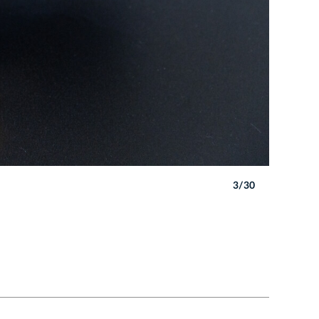
3/30
Autor: B. 