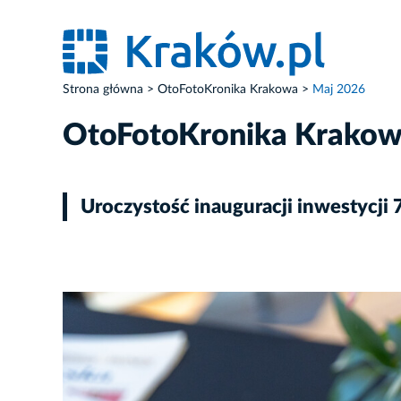
Strona główna
OtoFotoKronika Krakowa
Maj 2026
OtoFotoKronika Krako
Uroczystość inauguracji inwestycj
ZDJĘCIE