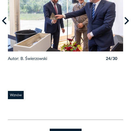
0
Autor: B. Świerzowski
24/30
Auto
Wznów