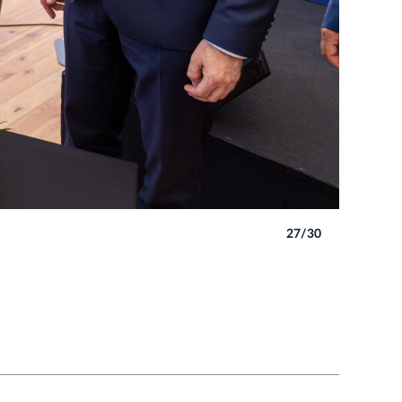
27/30
Autor: B. 