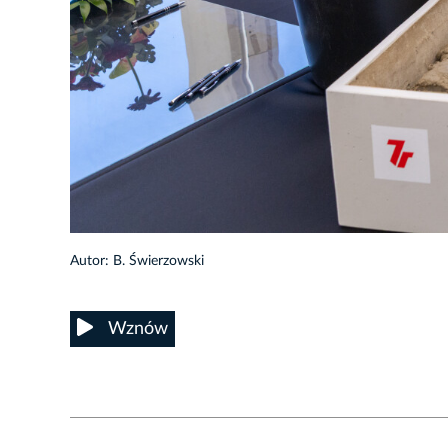
26/30
Autor: B. Świerzowski
Wznów