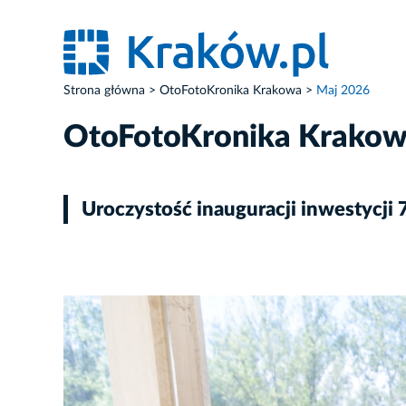
Strona główna
OtoFotoKronika Krakowa
Maj 2026
OtoFotoKronika Krako
Uroczystość inauguracji inwestycj
ZDJĘCIE