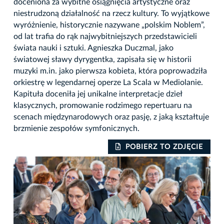
doceniona za wybitne osiągnięcia artystyczne oraz
niestrudzoną działalność na rzecz kultury. To wyjątkowe
wyróżnienie, historycznie nazywane „polskim Noblem”,
od lat trafia do rąk najwybitniejszych przedstawicieli
świata nauki i sztuki. Agnieszka Duczmal, jako
światowej sławy dyrygentka, zapisała się w historii
muzyki m.in. jako pierwsza kobieta, która poprowadziła
orkiestrę w legendarnej operze La Scala w Mediolanie.
Kapituła doceniła jej unikalne interpretacje dzieł
klasycznych, promowanie rodzimego repertuaru na
scenach międzynarodowych oraz pasję, z jaką kształtuje
brzmienie zespołów symfonicznych.
POBIERZ TO ZDJĘCIE