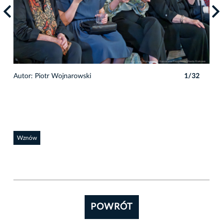
Autor: Piotr Wojnarowski
1/32
Auto
Wznów
POWRÓT