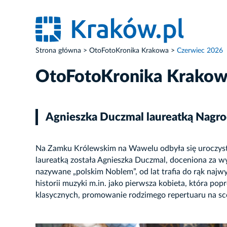
Strona główna
OtoFotoKronika Krakowa
Czerwiec 2026
OtoFotoKronika Krako
Agnieszka Duczmal laureatką Nagr
Na Zamku Królewskim na Wawelu odbyła się uroczysta
laureatką została Agnieszka Duczmal, doceniona za wyb
nazywane „polskim Noblem”, od lat trafia do rąk najwy
historii muzyki m.in. jako pierwsza kobieta, która pop
klasycznych, promowanie rodzimego repertuaru na sce
ZDJĘCIE