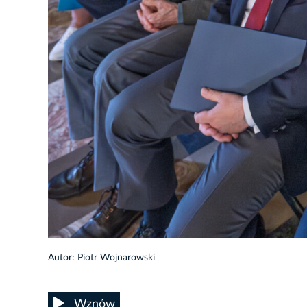
9/32
Autor: Piotr Wojnarowski
Wznów