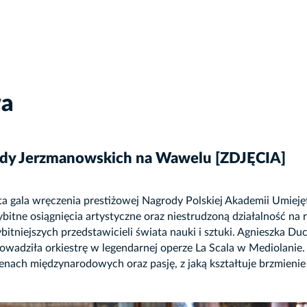
wa
ody Jerzmanowskich na Wawelu [ZDJĘCIA]
 gala wręczenia prestiżowej Nagrody Polskiej Akademii Umieję
itne osiągnięcia artystyczne oraz niestrudzoną działalność na r
bitniejszych przedstawicieli świata nauki i sztuki. Agnieszka Du
rowadziła orkiestrę w legendarnej operze La Scala w Mediolanie. K
nach międzynarodowych oraz pasję, z jaką kształtuje brzmieni