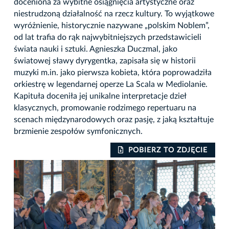
doceniona za wybitne osiągnięcia artystyczne oraz
niestrudzoną działalność na rzecz kultury. To wyjątkowe
wyróżnienie, historycznie nazywane „polskim Noblem”,
od lat trafia do rąk najwybitniejszych przedstawicieli
świata nauki i sztuki. Agnieszka Duczmal, jako
światowej sławy dyrygentka, zapisała się w historii
muzyki m.in. jako pierwsza kobieta, która poprowadziła
orkiestrę w legendarnej operze La Scala w Mediolanie.
Kapituła doceniła jej unikalne interpretacje dzieł
klasycznych, promowanie rodzimego repertuaru na
scenach międzynarodowych oraz pasję, z jaką kształtuje
brzmienie zespołów symfonicznych.
IE
POBIERZ TO ZDJĘCIE