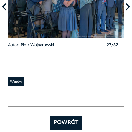
2
Autor: Piotr Wojnarowski
27/32
Auto
Wznów
POWRÓT