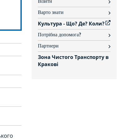
Візити
rozwiń
Варто знати
rozwiń
Культура - Що? Де? Коли?
Потрібна допомога?
rozwiń
Партнери
rozwiń
Зона Чистого Транспорту в
Кракові
ького