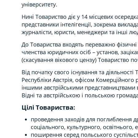
університету.
Нині Товариство діє у 14 місцевих осередка
представники інтелігенції, зокрема виклада
журналісти, юристи, менеджери та інші люд
До Товариства входять переважно фізичні 
членства юридичних осіб – установ, заціка
(скасування вікового цензу) Товариство по
Від початку свого існування та діяльності 
Республіки Австрія, офісом Комерційного
іншими австрійськими представництвами в
Відні та австрійською і польською громад
Цілі Товариства:
проведення заходів для поглиблення др
соціального, культурного, освітнього, 
поширення серед польського суспільства