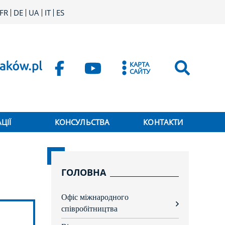
FR
DE
UA
IT
ES
КАРТА
САЙТУ
ЦІЇ
КОНСУЛЬСТВА
КОНТАКТИ
ГОЛОВНА
Офіс міжнародного
rozwiń
співробітництва