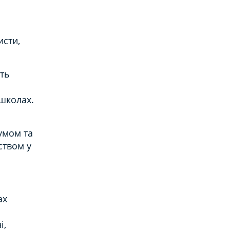
исти,
сть
 школах.
умом та
ством у
ах
і,