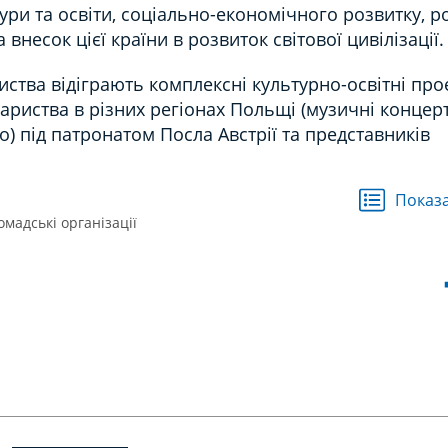
тури та освіти, соціально-економічного розвитку, ро
 внесок цієї країни в розвиток світової цивілізації.
ства відіграють комплексні культурно-освітні про
вариства в різних регіонах Польщі (музичні концер
о) під патронатом Посла Австрії та представників
Показа
омадські організації