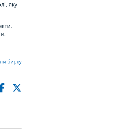
лі, яку
екти.
ти,
ти бирку