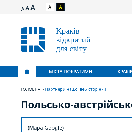
A
A
A
A
A
МІСТА-ПОБРАТИМИ
КРАКІ
ГОЛОВНА
Партнери нашої веб-сторінки
Польсько-австрійськ
(Mapa Google)