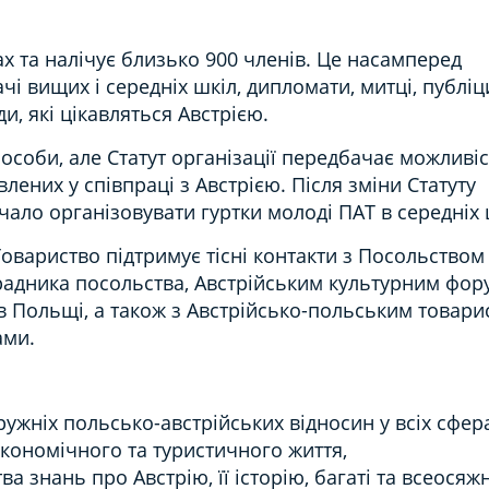
х та налічує близько 900 членів.
Це насамперед
чі вищих і середніх шкіл, дипломати, митці, публіц
и, які цікавляться Австрією.
особи, але Статут організації передбачає можливі
влених у співпраці з Австрією.
Після зміни Статуту
чало організовувати гуртки молоді ПАТ в середніх
Товариство підтримує тісні контакти
з Посольством
 радника посольства, Австрійським культурним фор
 Польщі, а також з Австрійсько-польським товари
ами.
ужніх польсько-австрійських відносин у всіх сфер
економічного та туристичного життя,
 знань про Австрію, її історію, багаті та всеосяжн