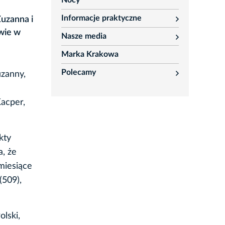
Nocy
Informacje praktyczne
Zuzanna i
rozwiń
owie w
Nasze media
rozwiń
Marka Krakowa
Polecamy
zanny,
rozwiń
Kacper,
kty
, że
miesiące
(509),
lski,