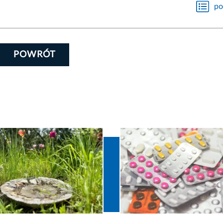
po
POWRÓT