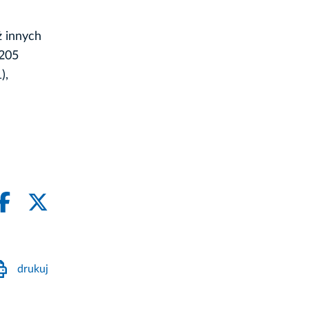
ż innych
 205
),
drukuj