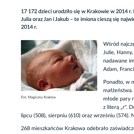
17 172 dzieci urodziło się w Krakowie w 2014 r.
Julia oraz Jan i Jakub – te imiona cieszą się na
2014 r.
Wśród najcz
Julie, Hanny,
nadawane imi
Adam, Franci
Ponadto, w m
małżeństwa. 
Fot. Magiczny Kraków
młode pary n
z literą „r"
lipcu (508), sierpniu (610) oraz wrześniu (574).
268 mieszkańców Krakowa odebrało zaświadczen