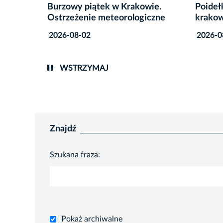
wie.
Poidełka dla ptaków w
Co zro
iczne
krakowskich parkach
przet
2026-08-06
2026-0
WSTRZYMAJ
Znajdź
Szukana fraza:
Pokaż archiwalne