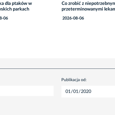
bić z niepotrzebnymi lub
Więcej miejskich usług 
erminowanymi lekami?
mKraków! Jest już dostę
nowa wersja aplikacji
8-06
2026-08-06
Publikacja od: