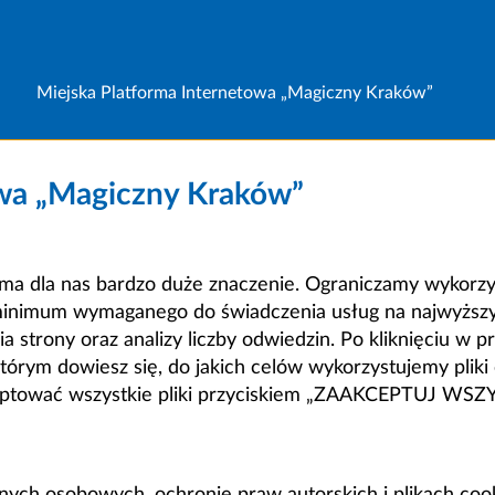
Miejska Platforma Internetowa „Magiczny Kraków”
owa „Magiczny Kraków”
a dla nas bardzo duże znaczenie. Ograniczamy wykorzyst
minimum wymaganego do świadczenia usług na najwyższym
strony oraz analizy liczby odwiedzin. Po kliknięciu w pr
m dowiesz się, do jakich celów wykorzystujemy pliki c
ceptować wszystkie pliki przyciskiem „ZAAKCEPTUJ WS
anych osobowych, ochronie praw autorskich i plikach coo