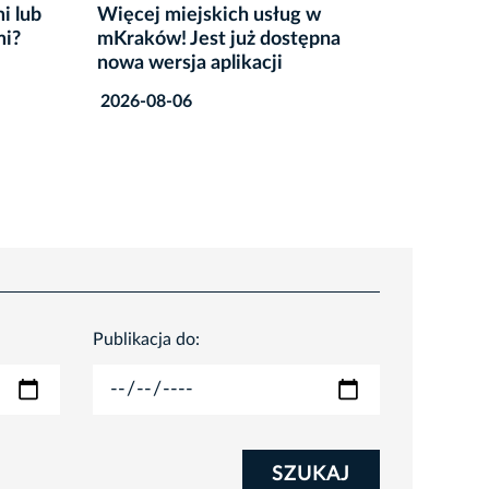
w
Strażnicy miejscy kontrolują
Szkoln
pna
kąpieliska
oczach
2026-08-05
2026-0
Publikacja do:
SZUKAJ