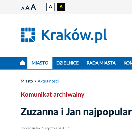
A
A
A
A
A
MIASTO
DZIELNICE
RADA MIASTA
KO
Miasto
Aktualności
Komunikat archiwalny
Zuzanna i Jan najpopular
poniedziałek, 5 stycznia 2015 r.