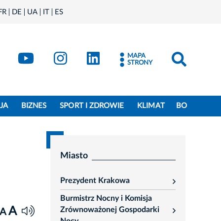
FR
DE
UA
IT
ES
book
Kraków - X
Kraków - YouTube
Kraków - Instagram
Kraków - LinkedIn
MAPA
STRONY
JA
BIZNES
SPORT I ZDROWIE
KLIMAT
BO
Miasto
Prezydent Krakowa
rozwiń
Burmistrz Nocny i Komisja
A
Zrównoważonej Gospodarki
A
rozwiń