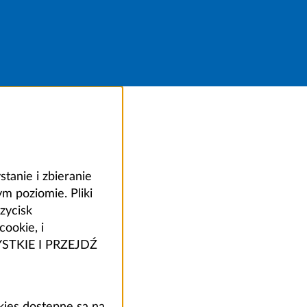
anie i zbieranie
 poziomie. Pliki
zycisk
ookie, i
ZYSTKIE I PRZEJDŹ
kies dostępne są na