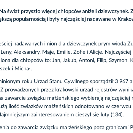
 Na świat przyszło więcej chłopców aniżeli dziewczynek. 
jwiększą popularnością i były najczęściej nadawane w Krak
ęściej nadawanych imion dla dziewczynek prym wiodą Zu
 Leny, Aleksandry, Maje, Emilie, Zofie i Alicje. Najczęściej
ona dla chłopców to: Jan, Jakub, Antoni, Filip, Szymon, 
szek i Michał.
inionym roku Urząd Stanu Cywilnego sporządził 3 967 a
Z prowadzonych przez krakowski urząd rejestrów wynika
a zawarcie związku małżeńskiego wybierają najczęściej 
. Dużą ilość związków małżeńskich odnotowano w czerwcu 
 Najmniejszym zainteresowaniem cieszył się luty (134).
ia do zawarcia związku małżeńskiego poza granicami Po