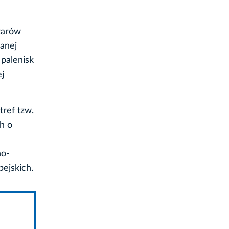
zarów
sanej
 palenisk
ej
ref tzw.
h o
no-
ejskich.