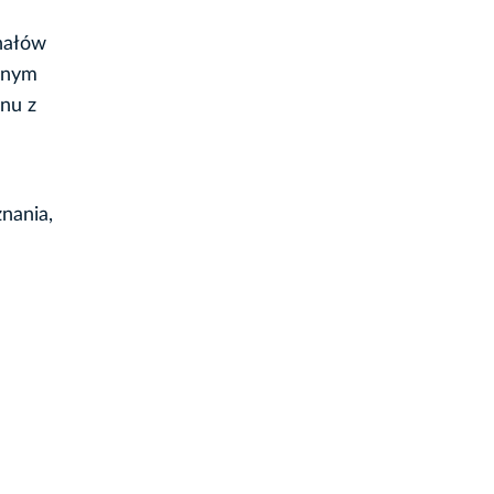
nałów
nnym
nu z
nania,