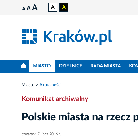
A
A
A
A
A
MIASTO
DZIELNICE
RADA MIASTA
KO
Miasto
Aktualności
Komunikat archiwalny
Polskie miasta na rzecz
czwartek, 7 lipca 2016 r.