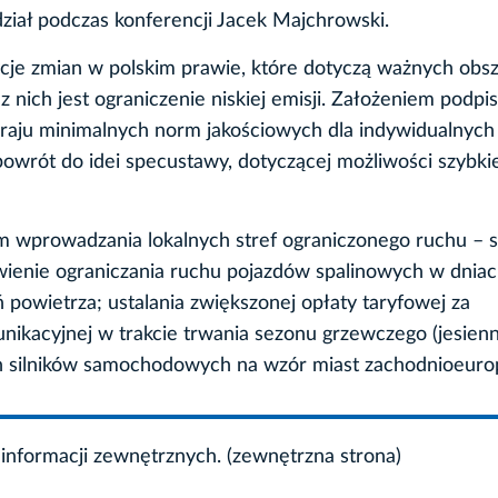
dział podczas konferencji Jacek Majchrowski.
cje zmian w polskim prawie, które dotyczą ważnych obs
nich jest ograniczenie niskiej emisji. Założeniem podpi
kraju minimalnych norm jakościowych dla indywidualnych
 powrót do idei specustawy, dotyczącej możliwości szybki
 wprowadzania lokalnych stref ograniczonego ruchu – st
iwienie ograniczania ruchu pojazdów spalinowych w dniac
 powietrza; ustalania zwiększonej opłaty taryfowej za
nikacyjnej w trakcie trwania sezonu grzewczego (jesien
h silników samochodowych na wzór miast zachodnioeurop
informacji zewnętrznych. (zewnętrzna strona)