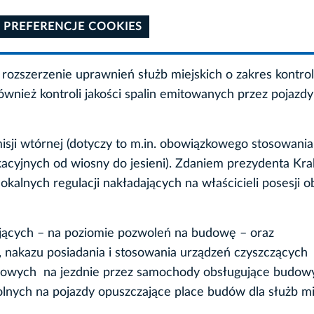
 PREFERENCJE COOKIES
ozszerzenie uprawnień służb miejskich o zakres kontrol
nież kontroli jakości spalin emitowanych przez pojazdy
emisji wtórnej (dotyczy to m.in. obowiązkowego stosowania
acyjnych od wiosny do jesieni). Zdaniem prezydenta Kr
alnych regulacji nakładających na właścicieli posesji 
ących – na poziomie pozwoleń na budowę – oraz
 nakazu posiadania i stosowania urządzeń czyszczących
yłowych na jezdnie przez samochody obsługujące budowy
nych na pojazdy opuszczające place budów dla służb mi