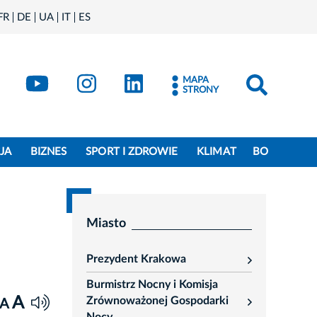
FR
DE
UA
IT
ES
book
Kraków - X
Kraków - YouTube
Kraków - Instagram
Kraków - LinkedIn
MAPA
STRONY
JA
BIZNES
SPORT I ZDROWIE
KLIMAT
BO
Miasto
Prezydent Krakowa
rozwiń
Burmistrz Nocny i Komisja
A
Zrównoważonej Gospodarki
A
rozwiń