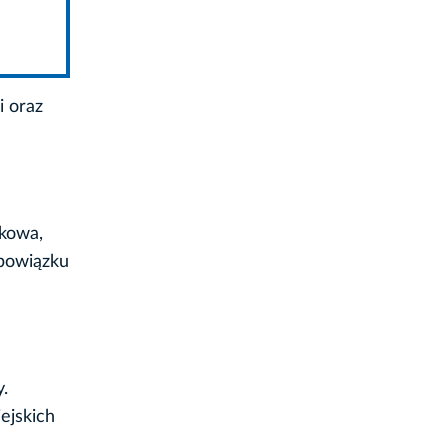
i oraz
akowa,
obowiązku
.
ejskich