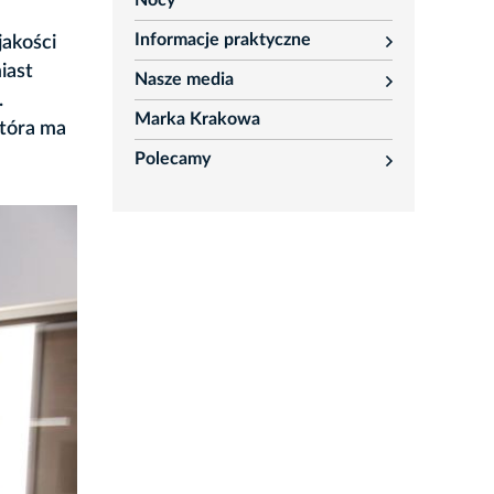
Nocy
Informacje praktyczne
jakości
rozwiń
iast
Nasze media
rozwiń
.
Marka Krakowa
która ma
Polecamy
rozwiń