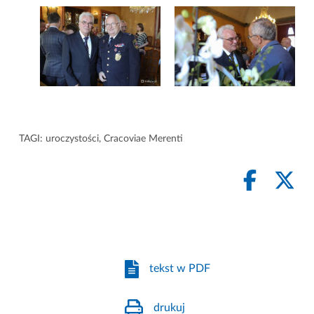
TAGI:
uroczystości
,
Cracoviae Merenti
tekst w PDF
drukuj