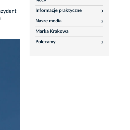
Nocy
Informacje praktyczne
rezydent
rozwiń
h
Nasze media
rozwiń
Marka Krakowa
Polecamy
rozwiń