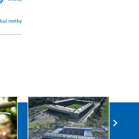
każ metkę