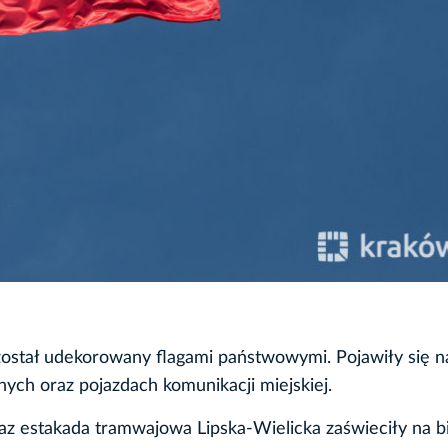
został udekorowany flagami państwowymi. Pojawiły się 
ch oraz pojazdach komunikacji miejskiej.
az estakada tramwajowa Lipska-Wielicka zaświeciły na b