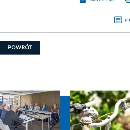
po
POWRÓT