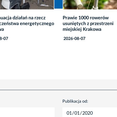
 1000 rowerów
Rusza modernizacja oświe
tych z przestrzeni
dwóch krakowskich stad
iej Krakowa
2026-08-07
8-07
Publikacja od: