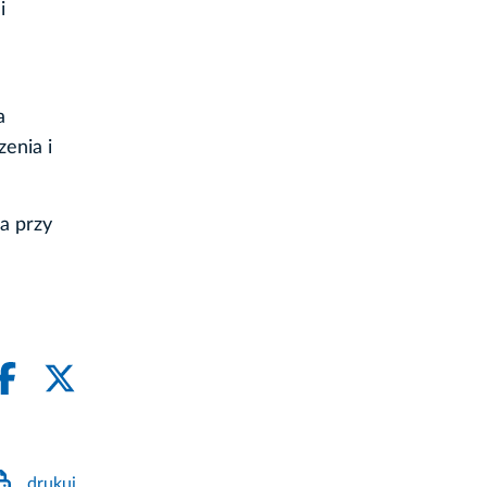
i
a
enia i
a przy
drukuj