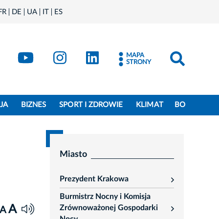
FR
DE
UA
IT
ES
book
Kraków - X
Kraków - YouTube
Kraków - Instagram
Kraków - LinkedIn
MAPA
STRONY
JA
BIZNES
SPORT I ZDROWIE
KLIMAT
BO
Miasto
Prezydent Krakowa
rozwiń
Burmistrz Nocny i Komisja
A
Zrównoważonej Gospodarki
A
rozwiń