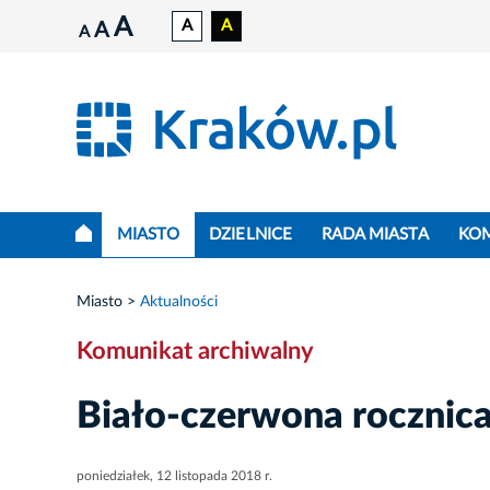
A
A
A
A
A
MIASTO
DZIELNICE
RADA MIASTA
KO
Miasto
Aktualności
Komunikat archiwalny
Biało-czerwona rocznica
poniedziałek, 12 listopada 2018 r.