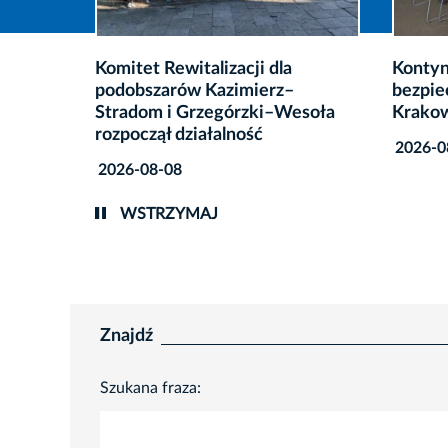
Kontynuacja działań na rzecz
Prawie
bezpieczeństwa energetycznego
usunię
esoła
Krakowa
miejsk
2026-08-07
2026-0
WSTRZYMAJ
Znajdź
Szukana fraza: