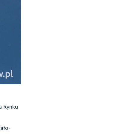
na Rynku
iało-