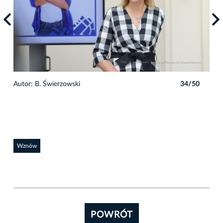
0
Autor: B. Świerzowski
34/50
Auto
Wznów
POWRÓT