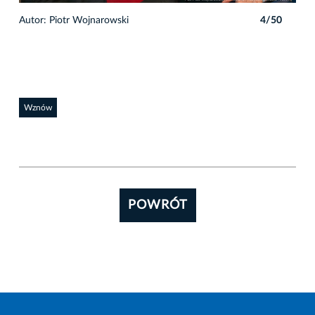
0
Autor: Piotr Wojnarowski
4/50
Auto
Wznów
POWRÓT