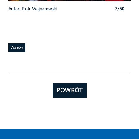
0
Autor: Piotr Wojnarowski
7/50
Auto
Wznów
POWRÓT