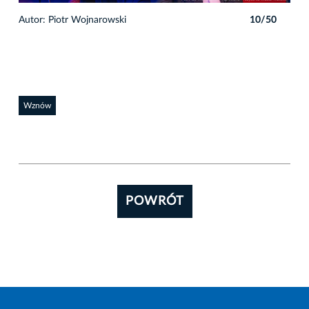
0
Autor: Piotr Wojnarowski
10/50
Auto
Wznów
POWRÓT