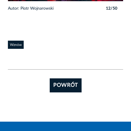
0
Autor: Piotr Wojnarowski
12/50
Auto
Wznów
POWRÓT