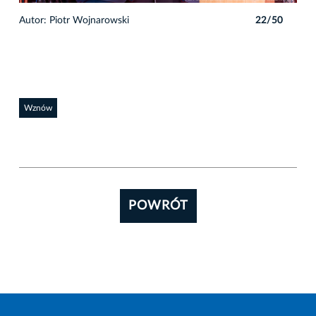
0
Autor: Piotr Wojnarowski
22/50
Auto
Wznów
POWRÓT