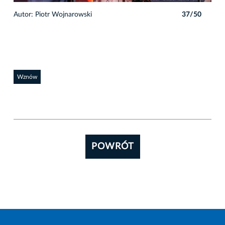
0
Autor: Piotr Wojnarowski
37/50
Auto
Wznów
POWRÓT