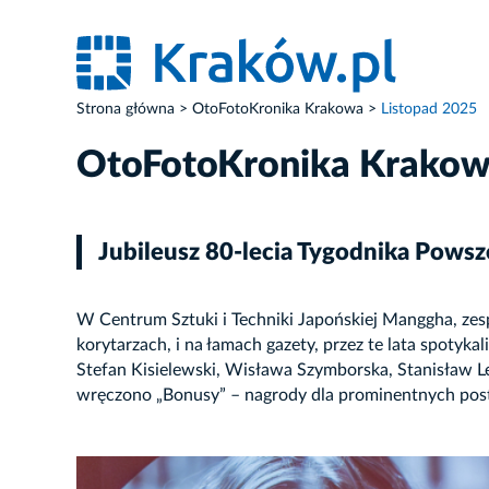
Strona główna
OtoFotoKronika Krakowa
Listopad 2025
OtoFotoKronika Krako
Jubileusz 80-lecia Tygodnika Pows
W Centrum Sztuki i Techniki Japońskiej Manggha, zes
korytarzach, i na łamach gazety, przez te lata spotyka
Stefan Kisielewski, Wisława Szymborska, Stanisław Le
wręczono „Bonusy” – nagrody dla prominentnych posta
ZDJĘCIE