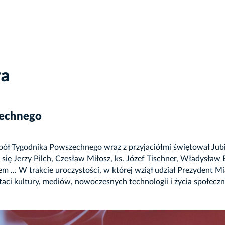
wa
zechnego
pół Tygodnika Powszechnego wraz z przyjaciółmi świętował Jubi
li się Jerzy Pilch, Czesław Miłosz, ks. Józef Tischner, Władysła
m ... W trakcie uroczystości, w której wziął udział Prezydent M
ci kultury, mediów, nowoczesnych technologii i życia społeczn