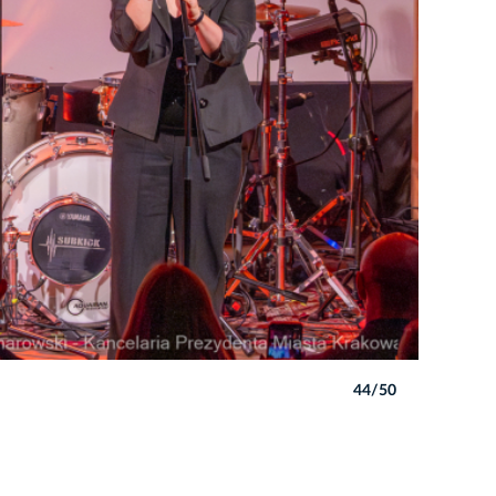
44/50
Autor: Pio