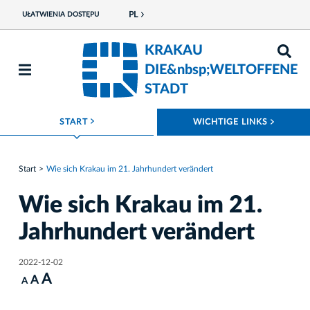
PL
UŁATWIENIA DOSTĘPU
KRAKAU
DIE&nbsp;WELTOFFENE
STADT
ROZWIŃ MENU
ROZWI
START
WICHTIGE LINKS
Start
Wie sich Krakau im 21. Jahrhundert verändert
Wie sich Krakau im 21.
Jahrhundert verändert
2022-12-02
A
A
A