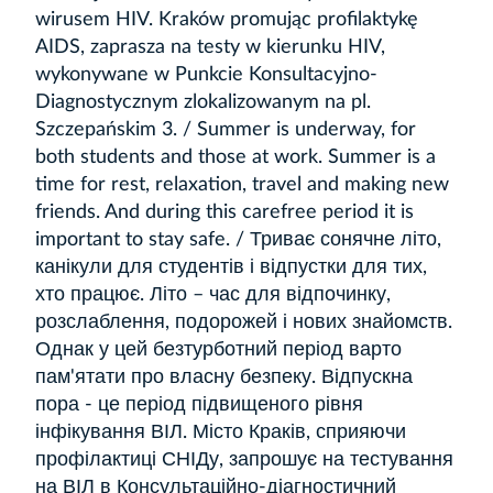
wirusem HIV. Kraków promując profilaktykę
AIDS, zaprasza na testy w kierunku HIV,
wykonywane w Punkcie Konsultacyjno-
Diagnostycznym zlokalizowanym na pl.
Szczepańskim 3. / Summer is underway, for
both students and those at work. Summer is a
time for rest, relaxation, travel and making new
friends. And during this carefree period it is
important to stay safe. / Триває сонячне літо,
канікули для студентів і відпустки для тих,
хто працює. Літо – час для відпочинку,
розслаблення, подорожей і нових знайомств.
Однак у цей безтурботний період варто
пам'ятати про власну безпеку. Відпускна
пора - це період підвищеного рівня
інфікування ВІЛ. Місто Краків, сприяючи
профілактиці СНІДу, запрошує на тестування
на ВІЛ в Консультаційно-діагностичний