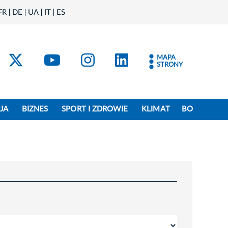
FR
DE
UA
IT
ES
acebook
Kraków - X
Kraków - YouTube
Kraków - Instagram
Kraków - Linke
MAPA
STRONY
JA
BIZNES
SPORT I ZDROWIE
KLIMAT
BO