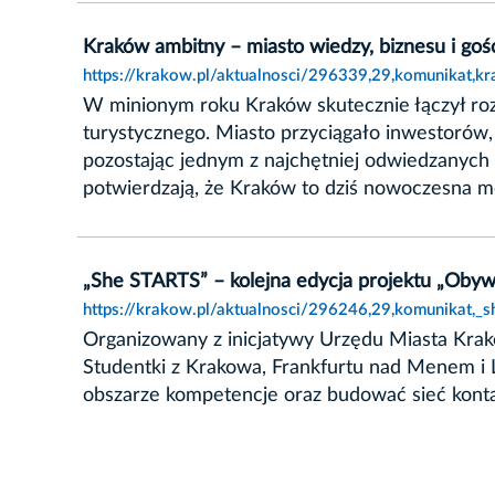
Kraków ambitny – miasto wiedzy, biznesu i goś
https://krakow.pl/aktualnosci/296339,29,komunikat,k
W minionym roku Kraków skutecznie łączył roz
turystycznego. Miasto przyciągało inwestorów,
pozostając jednym z najchętniej odwiedzanych 
potwierdzają, że Kraków to dziś nowoczesna metr
„She STARTS” – kolejna edycja projektu „Obyw
https://krakow.pl/aktualnosci/296246,29,komunikat,_s
Organizowany z inicjatywy Urzędu Miasta Krako
Studentki z Krakowa, Frankfurtu nad Menem i 
obszarze kompetencje oraz budować sieć kontak