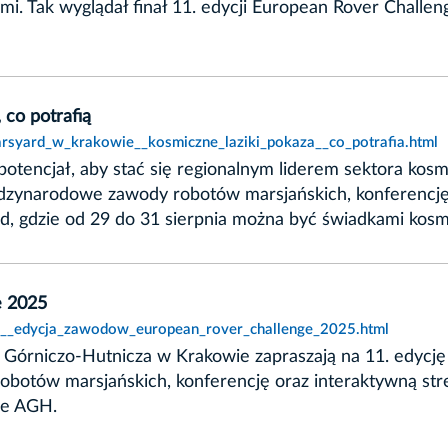
i. Tak wyglądał finał 11. edycji European Rover Challe
 co potrafią
arsyard_w_krakowie__kosmiczne_laziki_pokaza__co_potrafia.html
otencjał, aby stać się regionalnym liderem sektora kos
dzynarodowe zawody robotów marsjańskich, konferencję 
, gdzie od 29 do 31 sierpnia można być świadkami kosmi
e 2025
11__edycja_zawodow_european_rover_challenge_2025.html
Górniczo-Hutnicza w Krakowie zapraszają na 11. edycję
botów marsjańskich, konferencję oraz interaktywną str
ie AGH.