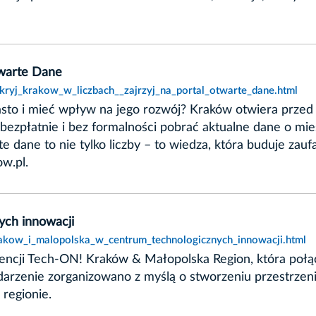
twarte Dane
kryj_krakow_w_liczbach__zajrzyj_na_portal_otwarte_dane.html
asto i mieć wpływ na jego rozwój? Kraków otwiera przed
zpłatnie i bez formalności pobrać aktualne dane o mieśc
e dane to nie tylko liczby – to wiedza, która buduje zau
w.pl.
ych innowacji
rakow_i_malopolska_w_centrum_technologicznych_innowacji.html
ncji Tech-ON! Kraków & Małopolska Region, która połącz
darzenie zorganizowano z myślą o stworzeniu przestrze
regionie.