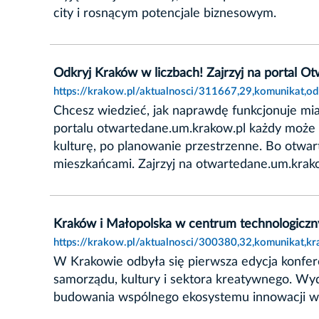
city i rosnącym potencjale biznesowym.
Odkryj Kraków w liczbach! Zajrzyj na portal O
https://krakow.pl/aktualnosci/311667,29,komunikat,od
Chcesz wiedzieć, jak naprawdę funkcjonuje mi
portalu otwartedane.um.krakow.pl każdy może be
kulturę, po planowanie przestrzenne. Bo otwart
mieszkańcami. Zajrzyj na otwartedane.um.krako
Kraków i Małopolska w centrum technologiczn
https://krakow.pl/aktualnosci/300380,32,komunikat,k
W Krakowie odbyła się pierwsza edycja konfere
samorządu, kultury i sektora kreatywnego. Wy
budowania wspólnego ekosystemu innowacji w 