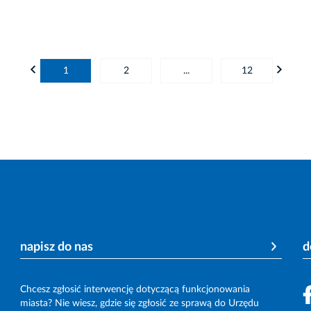
1
2
...
12
napisz do nas
d
Chcesz zgłosić interwencję dotyczącą funkcjonowania
miasta? Nie wiesz, gdzie się zgłosić ze sprawą do Urzędu