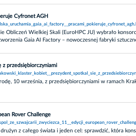
kieruje Cyfronet AGH
lska_uruchamia_gaia_ai_factory__pracami_pokieruje_cyfronet_agh.
ie Obliczeń Wielkiej Skali (EuroHPC JU) wybrało konso
zenia Gaia AI Factory – nowoczesnej fabryki sztucznej 
ę z przedsiębiorczyniami
akowski_klaster_kobiet__prezydent_spotkal_sie_z_przedsiebiorczyn
środę, 10 września, z przedsiębiorczyniami w ramach Kr
opean Rover Challenge
spol_ze_szwajcarii_zwyciezca_11__edycji_european_rover_challen
t drużyn z całego świata i jeden cel: sprawdzić, która ko