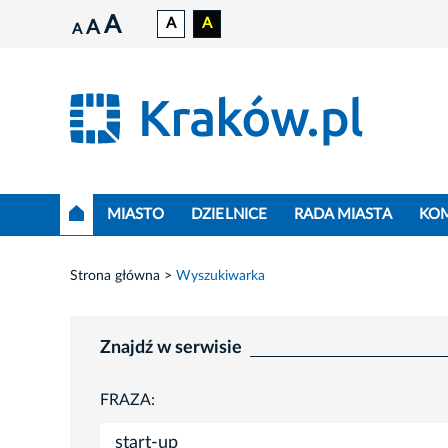
A
A
A
A
A
MIASTO
DZIELNICE
RADA MIASTA
KO
Strona główna
Wyszukiwarka
Znajdź w serwisie
FRAZA: