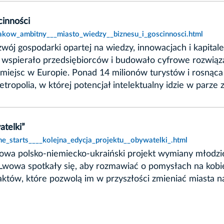
cinności
rakow_ambitny___miasto_wiedzy__biznesu_i_goscinnosci.html
wój gospodarki opartej na wiedzy, innowacjach i kapita
 wspierało przedsiębiorców i budowało cyfrowe rozwiąza
miejsc w Europie. Ponad 14 milionów turystów i rosnąca
opolia, w której potencjał intelektualny idzie w parze z
atelki”
he_starts____kolejna_edycja_projektu__obywatelki_.html
wa polsko-niemiecko-ukraiński projekt wymiany młodzieży
Lwowa spotkały się, aby rozmawiać o pomysłach na kobie
tów, które pozwolą im w przyszłości zmieniać miasta na