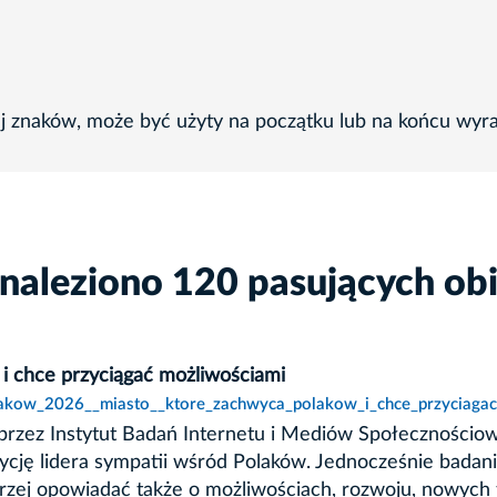
ej znaków, może być użyty na początku lub na końcu wyr
naleziono 120 pasujących ob
i chce przyciągać możliwościami
krakow_2026__miasto__ktore_zachwyca_polakow_i_chce_przyciagac
zez Instytut Badań Internetu i Mediów Społecznościowy
ę lidera sympatii wśród Polaków. Jednocześnie badanie ws
rzej opowiadać także o możliwościach, rozwoju, nowych 