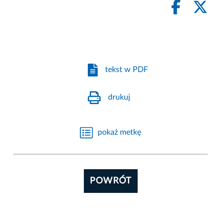
tekst w PDF
drukuj
pokaż metkę
POWRÓT