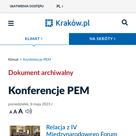
PL
UŁATWIENIA DOSTĘPU
ROZWIŃ MENU
ROZWIŃ
KLIMAT
NA SKRÓTY
Klimat
Konferencje PEM
Dokument archiwalny
Konferencje PEM
poniedziałek, 8 maja 2023 r.
A
A
A
Relacja z IV
Międzynarodowego Forum