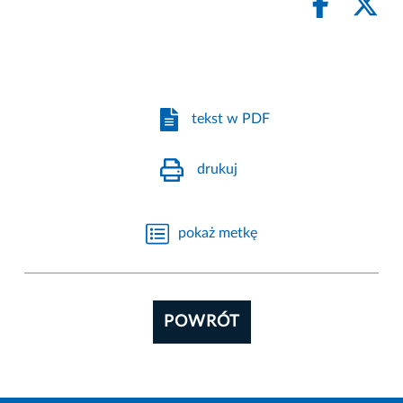
tekst w PDF
drukuj
pokaż metkę
POWRÓT