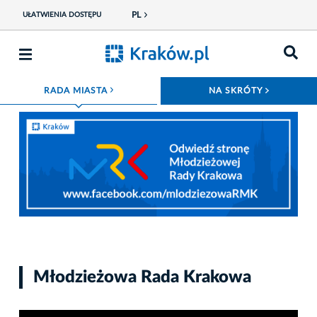
PL
UŁATWIENIA DOSTĘPU
ROZWIŃ MENU
ROZWIŃ
RADA MIASTA
NA SKRÓTY
Fot. UMK
Młodzieżowa Rada Krakowa