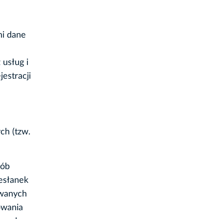
ni dane
usług i
estracji
ch (tzw.
sób
esłanek
owanych
owania