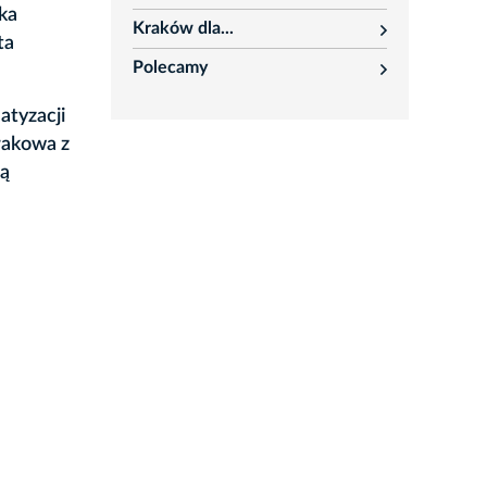
rozwiń
ka
Kraków dla...
rozwiń
ta
Polecamy
rozwiń
atyzacji
rakowa z
cą