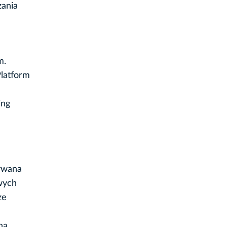
zania
m.
latform
ing
tywana
owych
ze
na