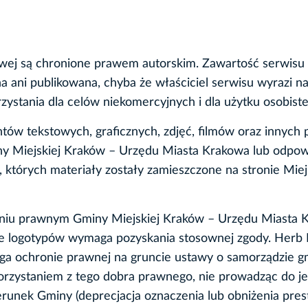
netowej są chronione prawem autorskim. Zawartość serw
ani publikowana, chyba że właściciel serwisu wyrazi na
ystania dla celów niekomercyjnych i dla użytku osobiste
ów tekstowych, graficznych, zdjęć, filmów oraz innych 
iny Miejskiej Kraków – Urzędu Miasta Krakowa lub odpo
których materiały zostały zamieszczone na stronie Miej
aniu prawnym Gminy Miejskiej Kraków – Urzędu Miasta 
ie logotypów wymaga pozyskania stosownej zgody. Herb 
lega ochronie prawnej na gruncie ustawy o samorządzie 
korzystaniem z tego dobra prawnego, nie prowadząc do j
runek Gminy (deprecjacja oznaczenia lub obniżenia pres