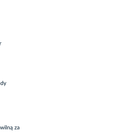
r
ady
wilną za