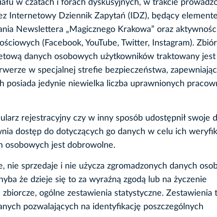
ziału w czatach i forach dyskusyjnych, w trakcie prowad
rzez Internetowy Dziennik Zapytań (IDZ), będący elemen
ywania Newslettera „Magicznego Krakowa” oraz aktywnośc
ściowych (Facebook, YouTube, Twitter, Instagram). Zbiór
etową danych osobowych użytkowników traktowany jest 
erze w specjalnej strefie bezpieczeństwa, zapewniając
 posiada jedynie niewielka liczba uprawnionych pracow
ularz rejestracyjny czy w inny sposób udostępnił swoje 
ia dostęp do dotyczących go danych w celu ich weryfika
ch osobowych jest dobrowolne.
je, nie sprzedaje i nie użycza zgromadzonych danych os
ba że dzieje się to za wyraźną zgodą lub na życzenie
biorcze, ogólne zestawienia statystyczne. Zestawienia 
danych pozwalających na identyfikację poszczególnych