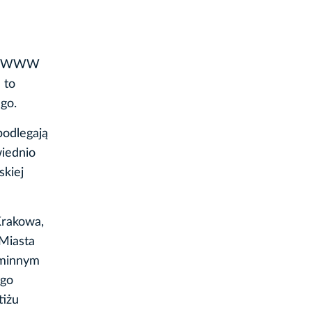
isu WWW
 to
go.
podlegają
wiednio
skiej
Krakowa,
Miasta
gminnym
ego
tiżu