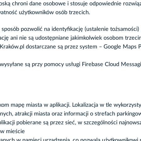
oską chroni dane osobowe i stosuje odpowiednie rozwią
watność użytkowników osób trzecich.
sposób pozwolić na identyfikację (ustalenie tożsamości)
ację ani nie są udostępniane jakimkolwiek osobom trzeci
Kraków.pl dostarczane są przez system – Google Maps P
 wysyłane są przy pomocy usługi Firebase Cloud Messag
om mapę miasta w aplikacji. Lokalizacja w tle wykorzys
nych, atrakcji miasta oraz informacji o strefach parking
ikacji pobierane są przez sieć, w szczególności najnows
 w mieście
anych w pamięci urządzenia, co pozwala użytkownikowi 