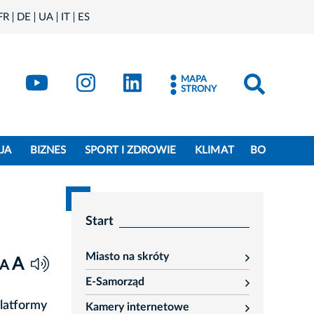
FR
DE
UA
IT
ES
book
Kraków - X
Kraków - YouTube
Kraków - Instagram
Kraków - LinkedIn
MAPA
STRONY
JA
BIZNES
SPORT I ZDROWIE
KLIMAT
BO
Start
Miasto na skróty
A
rozwiń
A
E-Samorząd
rozwiń
Platformy
Kamery internetowe