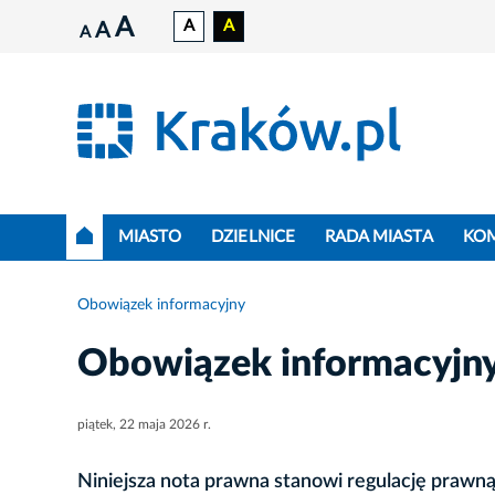
A
A
A
A
A
MIASTO
DZIELNICE
RADA MIASTA
KO
Obowiązek informacyjny
Obowiązek informacyjn
piątek, 22 maja 2026 r.
Niniejsza nota prawna stanowi regulację prawną