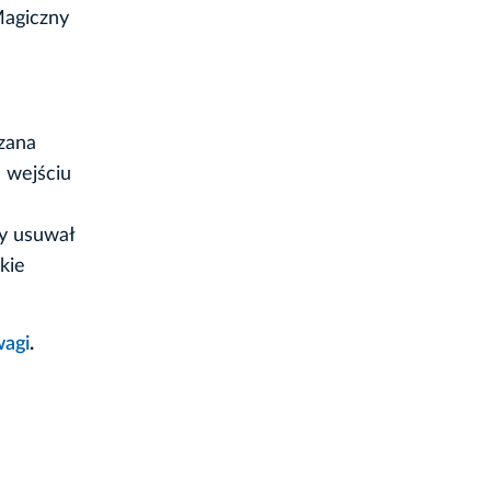
Magiczny
zana
 wejściu
by usuwał
kie
wagi
.