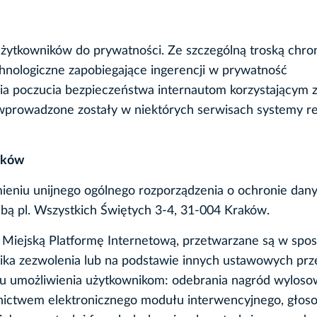
żytkowników do prywatności. Ze szczególną troską chro
hnologiczne zapobiegające ingerencji w prywatność
a poczucia bezpieczeństwa internautom korzystającym z 
prowadzone zostały w niektórych serwisach systemy rej
ików
eniu unijnego ogólnego rozporządzenia o ochronie dany
ibą pl. Wszystkich Świętych 3-4, 31-004 Kraków.
Miejską Platformę Internetową, przetwarzane są w spo
ika zezwolenia lub na podstawie innych ustawowych prz
lu umożliwienia użytkownikom: odebrania nagród wylos
dnictwem elektronicznego modułu interwencyjnego, głos