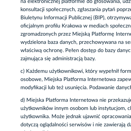
na elektronicznej platformie do głosowania, ud
konsultacji społecznych, zgłaszania pytań pop
Biuletynu Informacji Publicznej (BIP), otrzym
oficjalnym profilu Krakowa w mediach społeczno
zgromadzonych przez Miejską Platformę Intern
wydzielona baza danych, przechowywana na serw
właściwą ochronę. Pełen dostęp do bazy danych
zajmująca się administracją bazy.
c) Każdemu użytkownikowi, który wypełnił form
osobowe, Miejska Platforma Internetowa zapewn
modyfikacji lub też usunięcia. Podawanie dany
d) Miejska Platforma Internetowa nie przekazu
użytkowników innym osobom lub instytucjom, chy
użytkownika. Może jednak ujawnić opracowania z
dotyczą oglądalności serwisów i nie zawierają 