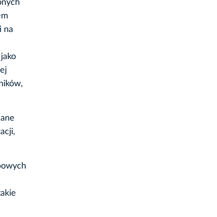
zonych
tem
i na
jako
ej
ników,
dane
cji,
obowych
takie