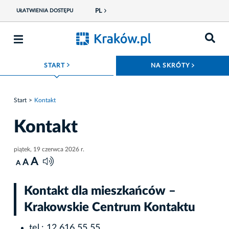
PL
UŁATWIENIA DOSTĘPU
ROZWIŃ MENU
ROZWIŃ
START
NA SKRÓTY
Start
Kontakt
Kontakt
piątek, 19 czerwca 2026 r.
A
A
A
Kontakt dla mieszkańców –
Krakowskie Centrum Kontaktu
tel.: 12 616 55 55