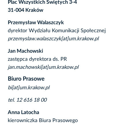
Plac Wszystkich Świętych 3-4
31-004 Kraków
Przemysław Walaszczyk
dyrektor Wydziału Komunikacji Społecznej
przemyslaw.walaszczyk[at]um.krakow.pl
Jan Machowski
zastępca dyrektora ds. PR
jan.machowski[at]um.krakow.pl
Biuro Prasowe
bi[at]um.krakow.pl
tel. 12 616 18 00
Anna Latocha
kierowniczka Biura Prasowego