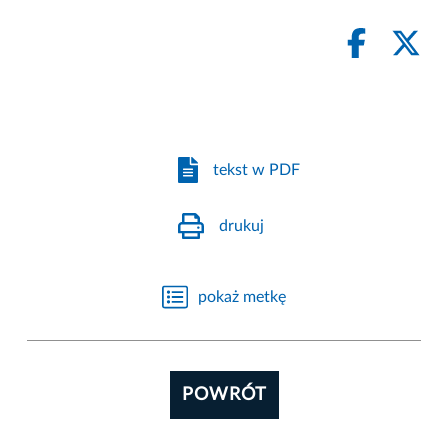
tekst w PDF
drukuj
pokaż metkę
POWRÓT