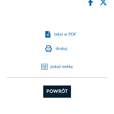
tekst w PDF
drukuj
pokaż metkę
POWRÓT