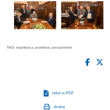
TAGI:
współpraca
,
powietrze
,
porozumienie
tekst w PDF
drukuj